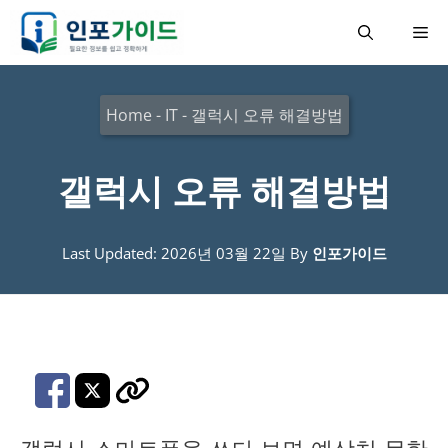
컨
메
텐
츠
뉴
로
Home
-
IT
-
갤럭시 오류 해결방법
건
너
갤럭시 오류 해결방법
뛰
기
Last Updated: 2026년 03월 22일
By
인포가이드