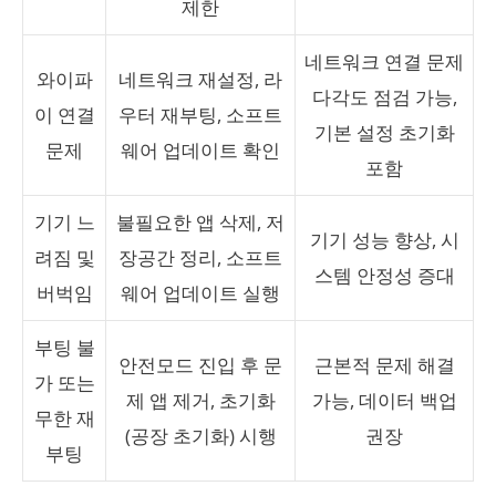
제한
네트워크 연결 문제
와이파
네트워크 재설정, 라
다각도 점검 가능,
이 연결
우터 재부팅, 소프트
기본 설정 초기화
문제
웨어 업데이트 확인
포함
기기 느
불필요한 앱 삭제, 저
기기 성능 향상, 시
려짐 및
장공간 정리, 소프트
스템 안정성 증대
버벅임
웨어 업데이트 실행
부팅 불
안전모드 진입 후 문
근본적 문제 해결
가 또는
제 앱 제거, 초기화
가능, 데이터 백업
무한 재
(공장 초기화) 시행
권장
부팅