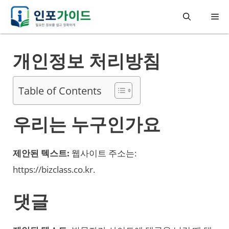
컨
메
텐
츠
뉴
개인정보 처리방침
로
건
Table of Contents
너
뛰
우리는 누구인가요
기
제안된 텍스트:
웹사이트 주소는:
https://bizclass.co.kr.
댓글