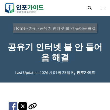
컨
메
텐
츠
뉴
로
Home
-
가젯
-
공유기 인터넷 불 안 들어옴 해결
건
너
공유기 인터넷 불 안 들어
뛰
옴 해결
기
Last Updated: 2026년 01월 23일
By
인포가이드