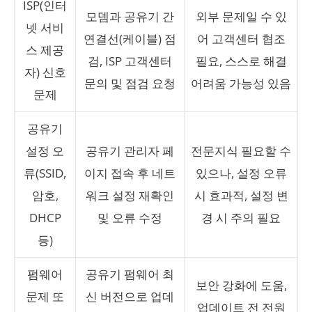
ISP(인터
모뎀과 공유기 간
외부 문제일 수 있
넷 서비
연결선(케이블) 점
어 고객센터 협조
스 제공
검, ISP 고객센터
필요, 스스로 해결
자) 신호
문의 및 점검 요청
어려움 가능성 있음
문제
공유기
설정 오
공유기 관리자 페
전문지식 필요할 수
류(SSID,
이지 접속 후 네트
있으나, 설정 오류
암호,
워크 설정 재확인
시 효과적, 설정 변
DHCP
및 오류 수정
경 시 주의 필요
등)
펌웨어
공유기 펌웨어 최
보안 강화에 도움,
문제 또
신 버전으로 업데
업데이트 전 전원