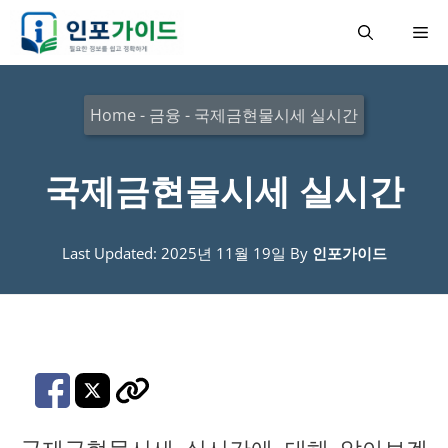
컨
메
텐
츠
뉴
로
Home
-
금융
-
국제금현물시세 실시간
건
너
국제금현물시세 실시간
뛰
기
Last Updated: 2025년 11월 19일
By
인포가이드