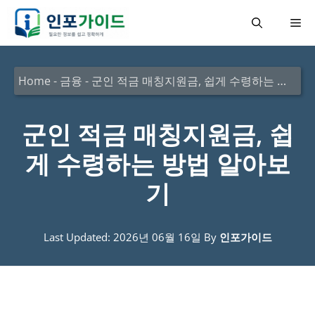
컨
메
텐
츠
뉴
로
Home
-
금융
-
군인 적금 매칭지원금, 쉽게 수령하는 방법 알아보기
건
너
군인 적금 매칭지원금, 쉽
뛰
게 수령하는 방법 알아보
기
기
Last Updated: 2026년 06월 16일
By
인포가이드