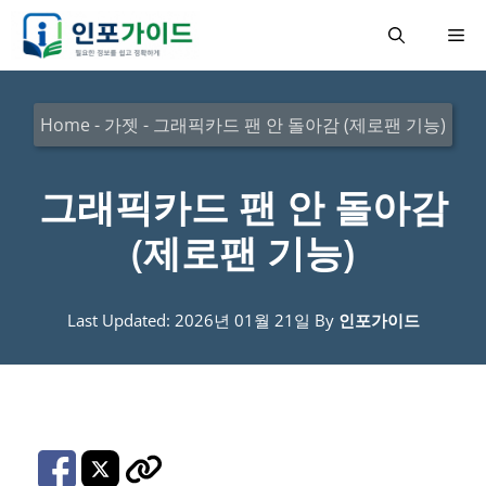
컨
메
텐
츠
뉴
로
Home
-
가젯
-
그래픽카드 팬 안 돌아감 (제로팬 기능)
건
너
그래픽카드 팬 안 돌아감
뛰
(제로팬 기능)
기
Last Updated: 2026년 01월 21일
By
인포가이드