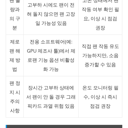
팬 불
고온 상태에서 팬
고부하 시에도 팬이 전
량과
작동 여부 확인 필
혀 돌지 않으면 팬 고장
의 구
요, 이상 시 점검
일 가능성 있음
분
권장
제로
전용 소프트웨어(예:
직접 팬 작동 유도
팬 해
GPU 제조사 툴)에서 제
가능하지만, 소음
제 방
로팬 기능 옵션 비활성
증가할 수 있음
법
화 가능
팬 정
장시간 고부하 상태에
온도 모니터링 필
지 시
서 팬이 안 돌 경우 그래
수, 이상 시 즉시
주의
픽카드 과열 위험 있음
점검 권장
사항