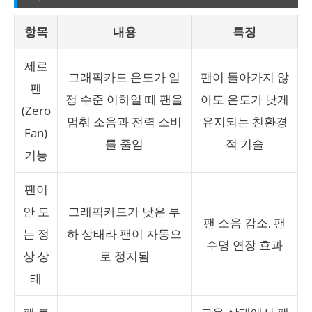
항목
내용
특징
제로
그래픽카드 온도가 일
팬이 돌아가지 않
팬
정 수준 이하일 때 팬을
아도 온도가 낮게
(Zero
멈춰 소음과 전력 소비
유지되는 친환경
Fan)
를 줄임
적 기술
기능
팬이
안 도
그래픽카드가 낮은 부
팬 소음 감소, 팬
는 정
하 상태라 팬이 자동으
수명 연장 효과
상 상
로 정지됨
태