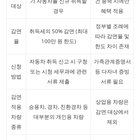
가 자동차를 신규 취득할
건 충족 시에만
대상
경우
혜택 적용
정부별 조례에
감면
취득세의 50% 감면 (최대
따라 감면율 및
율
100만 원 한도)
한도 차이 존재
자동차 취득 신고 시 구청
가족관계증명서
신청
또는 시청 세무과에 관련
등 다자녀 증빙
방법
서류 제출
서류 필요
감면
상업용 차량은
적용
승용차, 경차, 친환경차 등
감면 대상에서
차량
대부분의 개인용 차량
제외
종류