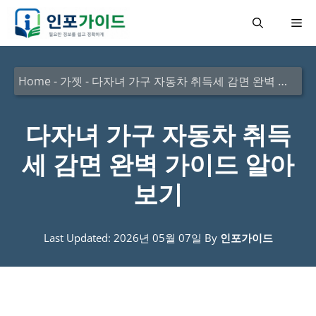
컨
메
텐
츠
뉴
로
Home
-
가젯
-
다자녀 가구 자동차 취득세 감면 완벽 가이드 알아보기
건
너
다자녀 가구 자동차 취득
뛰
세 감면 완벽 가이드 알아
기
보기
Last Updated: 2026년 05월 07일
By
인포가이드