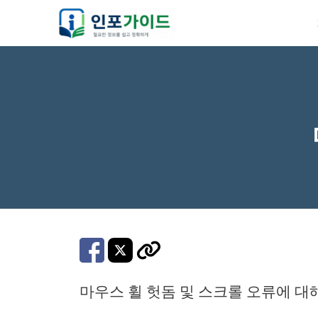
컨
텐
츠
로
건
너
뛰
기
마우스 휠 헛돔 및 스크롤 오류에 대