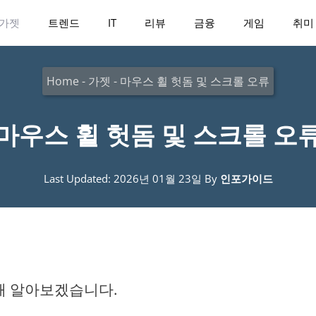
가젯
트렌드
IT
리뷰
금융
게임
취미
Home
-
가젯
-
마우스 휠 헛돔 및 스크롤 오류
마우스 휠 헛돔 및 스크롤 오
Last Updated: 2026년 01월 23일
By
인포가이드
해 알아보겠습니다.