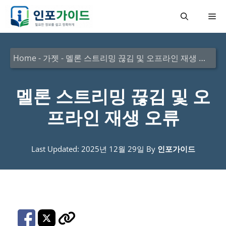
컨
메
텐
츠
뉴
로
Home
-
가젯
-
멜론 스트리밍 끊김 및 오프라인 재생 오류
건
너
멜론 스트리밍 끊김 및 오
뛰
프라인 재생 오류
기
Last Updated: 2025년 12월 29일
By
인포가이드