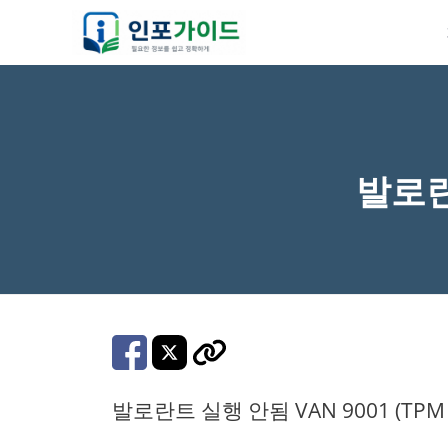
컨
텐
츠
로
건
너
발로란트
뛰
기
발로란트 실행 안됨 VAN 9001 (TP