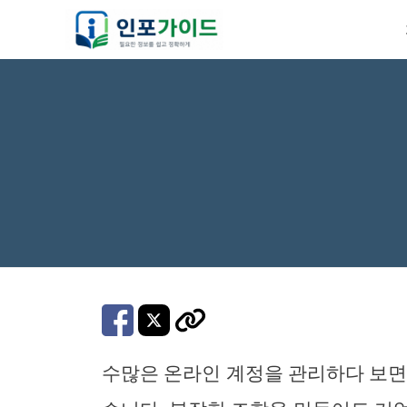
컨
텐
츠
로
건
너
뛰
기
수많은 온라인 계정을 관리하다 보면