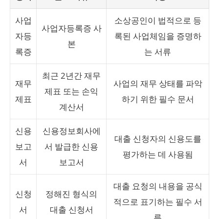
사업
소상공인이 법적으로 등
사업자등록증 사
자등
록된 사업체임을 증명하
본
록증
는 서류
최근 2년간 재무
재무
사업의 재무 상태를 파악
제표 또는 손익
제표
하기 위한 필수 문서
계산서
신용
신용정보회사에
대출 신청자의 신용도를
보고
서 발급한 신용
평가하는 데 사용됨
서
보고서
대출 요청의 내용을 공식
신청
정해진 형식의
적으로 표기하는 필수 서
서
대출 신청서
류