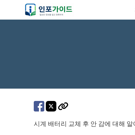
컨
텐
츠
로
건
너
뛰
기
시계 배터리 교체 후 안 감에 대해 