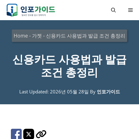
컨
메
텐
츠
뉴
로
Home
-
가젯
-
신용카드 사용법과 발급 조건 총정리
건
너
신용카드 사용법과 발급
뛰
조건 총정리
기
Last Updated: 2026년 05월 28일
By
인포가이드