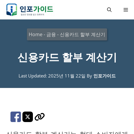
컨
메
텐
츠
뉴
로
Home
-
금융
-
신용카드 할부 계산기
건
너
신용카드 할부 계산기
뛰
기
Last Updated: 2025년 11월 22일
By
인포가이드