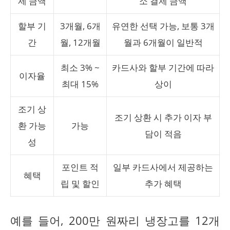
제 금액
소 결제 금액
할부 기
3개월, 6개
유연한 선택 가능, 보통 3개
간
월, 12개월
월과 6개월이 일반적
최소 3% ~
카드사와 할부 기간에 따라
이자율
최대 15%
상이
조기 상
조기 상환 시 추가 이자 부
환 가능
가능
담이 적음
성
포인트 적
일부 카드사에서 제공하는
혜택
립 및 할인
추가 혜택
예를 들어, 200만 원짜리 냉장고를 12개