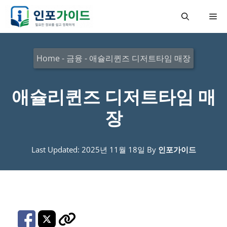
컨
메
텐
츠
뉴
로
Home
-
금융
-
애슐리퀸즈 디저트타임 매장
건
너
애슐리퀸즈 디저트타임 매
뛰
장
기
Last Updated: 2025년 11월 18일
By
인포가이드