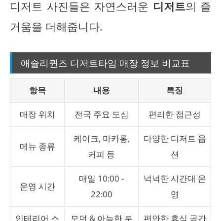
디저트 사진들은 자연스러운
디저트
의 즐
거움을 더해줍니다.
애슐리퀸즈 디저트타임 매장 정보 비교표
항목
내용
특징
매장 위치
전국 주요 도심
편리한 접근성
케이크, 마카롱,
다양한 디저트 옵
메뉴 종류
커피 등
션
매일 10:00 -
넉넉한 시간대 운
운영 시간
22:00
영
인테리어 스
모던 & 아늑한 분
편안한 휴식 공간