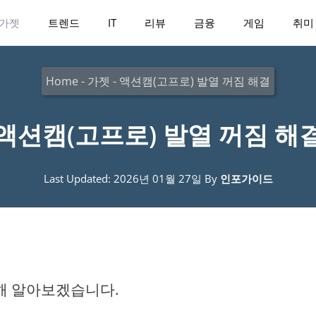
가젯
트렌드
IT
리뷰
금융
게임
취미
Home
-
가젯
-
액션캠(고프로) 발열 꺼짐 해결
액션캠(고프로) 발열 꺼짐 해
Last Updated: 2026년 01월 27일
By
인포가이드
대해 알아보겠습니다.