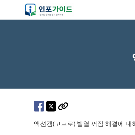
컨
텐
츠
로
건
너
뛰
기
액션캠(고프로) 발열 꺼짐 해결에 