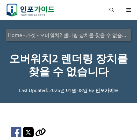
컨
메
텐
츠
뉴
로
Home
-
가젯
-
오버워치2 렌더링 장치를 찾을 수 없습니다
건
너
오버워치2 렌더링 장치를
뛰
찾을 수 없습니다
기
Last Updated: 2026년 01월 08일
By
인포가이드