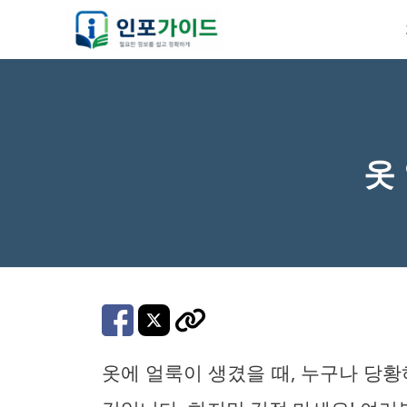
컨
텐
츠
로
건
너
옷
뛰
기
옷에 얼룩이 생겼을 때, 누구나 당황