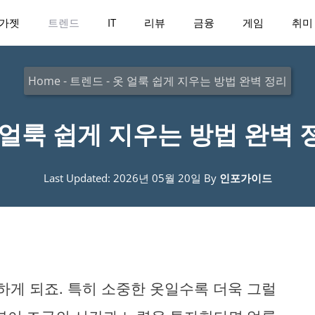
가젯
트렌드
IT
리뷰
금융
게임
취미
Home
-
트렌드
-
옷 얼룩 쉽게 지우는 방법 완벽 정리
 얼룩 쉽게 지우는 방법 완벽 
Last Updated: 2026년 05월 20일
By
인포가이드
하게 되죠. 특히 소중한 옷일수록 더욱 그럴