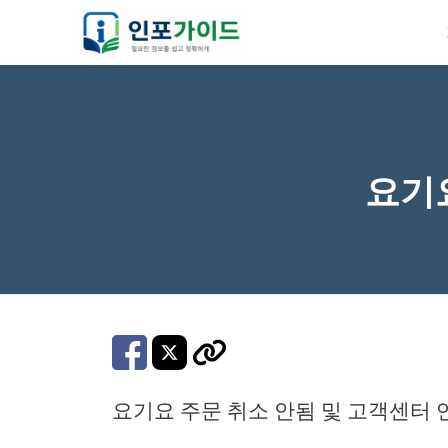
컨
텐
츠
로
건
너
요기
뛰
기
요기요 주문 취소 안됨 및 고객센터