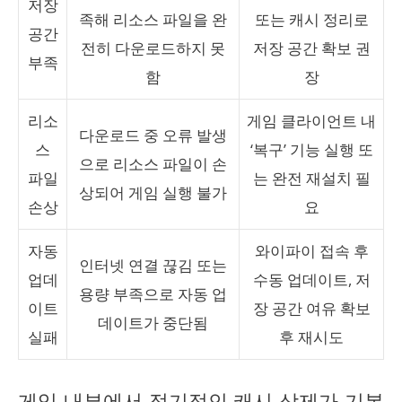
저장
족해 리소스 파일을 완
또는 캐시 정리로
공간
전히 다운로드하지 못
저장 공간 확보 권
부족
함
장
리소
게임 클라이언트 내
다운로드 중 오류 발생
스
‘복구’ 기능 실행 또
으로 리소스 파일이 손
파일
는 완전 재설치 필
상되어 게임 실행 불가
손상
요
자동
와이파이 접속 후
인터넷 연결 끊김 또는
업데
수동 업데이트, 저
용량 부족으로 자동 업
이트
장 공간 여유 확보
데이트가 중단됨
실패
후 재시도
게임 내부에서 정기적인 캐시 삭제가 기본