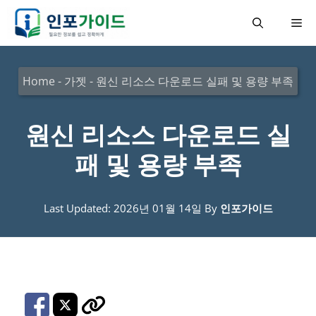
컨
메
텐
츠
뉴
로
Home
-
가젯
-
원신 리소스 다운로드 실패 및 용량 부족
건
너
원신 리소스 다운로드 실
뛰
패 및 용량 부족
기
Last Updated: 2026년 01월 14일
By
인포가이드