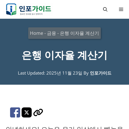
컨
메
텐
츠
뉴
로
Home
-
금융
-
은행 이자율 계산기
건
너
은행 이자율 계산기
뛰
기
Last Updated: 2025년 11월 23일
By
인포가이드