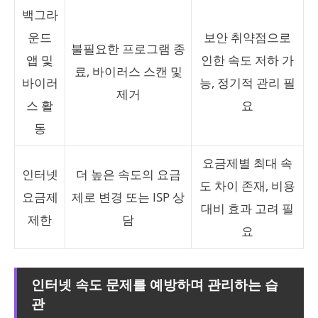
백그라
운드
보안 취약점으로
불필요한 프로그램 종
앱 및
인한 속도 저하 가
료, 바이러스 스캔 및
바이러
능, 정기적 관리 필
제거
스 활
요
동
요금제별 최대 속
인터넷
더 높은 속도의 요금
도 차이 존재, 비용
요금제
제로 변경 또는 ISP 상
대비 효과 고려 필
제한
담
요
인터넷 속도 문제를 예방하며 관리하는 습
관