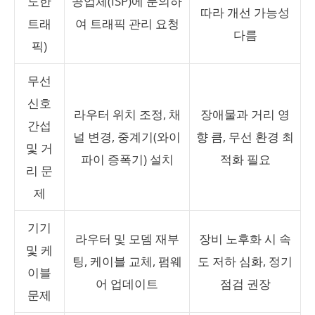
도한
공업체(ISP)에 문의하
따라 개선 가능성
트래
여 트래픽 관리 요청
다름
픽)
무선
신호
라우터 위치 조정, 채
장애물과 거리 영
간섭
널 변경, 중계기(와이
향 큼, 무선 환경 최
및 거
파이 증폭기) 설치
적화 필요
리 문
제
기기
라우터 및 모뎀 재부
장비 노후화 시 속
및 케
팅, 케이블 교체, 펌웨
도 저하 심화, 정기
이블
어 업데이트
점검 권장
문제