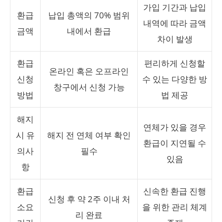
가입 기간과 납입
환급
납입 총액의 70% 범위
내역에 따라 금액
금액
내에서 환급
차이 발생
환급
편리하게 신청할
온라인 혹은 오프라인
신청
수 있는 다양한 방
창구에서 신청 가능
방법
법 제공
해지
연체가 있을 경우
시 유
해지 전 연체 여부 확인
환급이 지연될 수
의사
필수
있음
항
환급
신속한 환급 진행
신청 후 약 2주 이내 처
소요
을 위한 관리 체계
리 완료