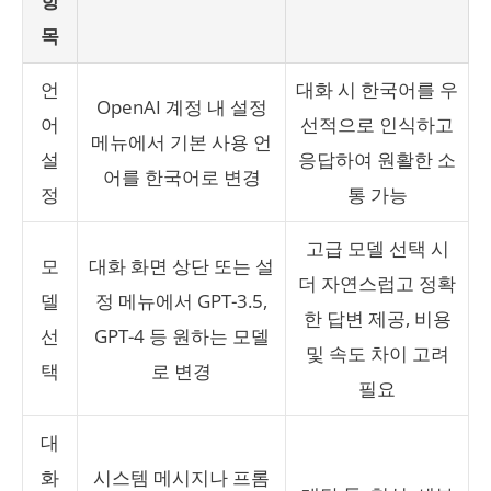
항
목
언
대화 시 한국어를 우
OpenAI 계정 내 설정
어
선적으로 인식하고
메뉴에서 기본 사용 언
설
응답하여 원활한 소
어를 한국어로 변경
정
통 가능
고급 모델 선택 시
모
대화 화면 상단 또는 설
더 자연스럽고 정확
델
정 메뉴에서 GPT-3.5,
한 답변 제공, 비용
선
GPT-4 등 원하는 모델
및 속도 차이 고려
택
로 변경
필요
대
화
시스템 메시지나 프롬