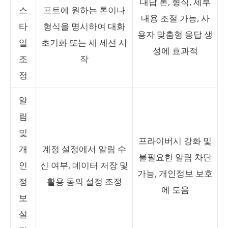
대답 톤, 형식, 세부
스
프트에 원하는 톤이나
내용 조절 가능, 사
타
형식을 명시하여 대화
용자 맞춤형 응답 생
일
초기화 또는 새 세션 시
성에 효과적
조
작
정
알
림
및
프라이버시 강화 및
개
계정 설정에서 알림 수
불필요한 알림 차단
인
신 여부, 데이터 저장 및
가능, 개인정보 보호
정
활용 동의 설정 조정
에 도움
보
설