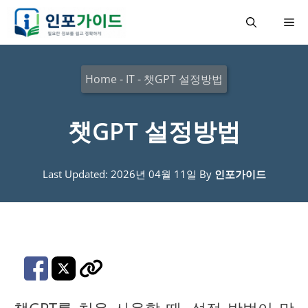
컨
메
텐
츠
뉴
로
Home
-
IT
-
챗GPT 설정방법
건
너
챗GPT 설정방법
뛰
기
Last Updated: 2026년 04월 11일
By
인포가이드