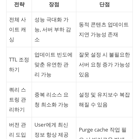
전략
장점
단점
전체 사
성능 극대화 가
동적 콘텐츠 업데이트
이트 캐
능, 서버 부하 감
지연 가능성 존재
싱
소
업데이트 빈도에
잘못 설정 시 불필요한
TTL 조정
맞춘 유연한 관
서버 요청 증가 가능성
하기
리 가능
있음
쿼리 스
중복 리소스 요
설정 및 유지보수 복잡
트링 관
청 최소화 가능
해질 수 있음
리하기
버전 관
User에게 최신
Purge cache 작업 필
리 도입
정보 항상 제공