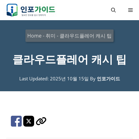
컨
메
텐
츠
뉴
로
Home
-
취미
-
클라우드플레어 캐시 팁
건
너
클라우드플레어 캐시 팁
뛰
기
Last Updated: 2025년 10월 15일
By
인포가이드