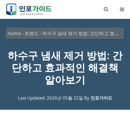
컨
메
텐
츠
뉴
로
Home
-
트렌드
-
하수구 냄새 제거 방법: 간단하고 효과적인 해결책 알아보기
건
너
하수구 냄새 제거 방법: 간
뛰
단하고 효과적인 해결책
기
알아보기
Last Updated: 2026년 05월 22일
By
인포가이드