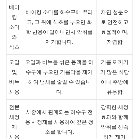
베이
베이킹 소다를 하수구에 뿌리
자연 성분으
킹
고, 그 위에 식초를 부으면 화
로 안전하고
소다
학 반응이 일어나면서 악취를
효율적이며,
와
제거합니다.
저렴함
식초
오일
오일과 비누를 섞은 용액을 하
기름 찌꺼기
및
수구에 부으면 기름막을 제거
가 많은 식당
비누
하여 냄새를 줄일 수 있습니
이나 주방에
사용
다.
유용함
전문
강력한 세정
시중에서 판매되는 하수구 전
세정
효과와 함께
용 세정제를 사용하여 깊은 청
제
악취를 신속
소를 합니다.
사용
하게 제거