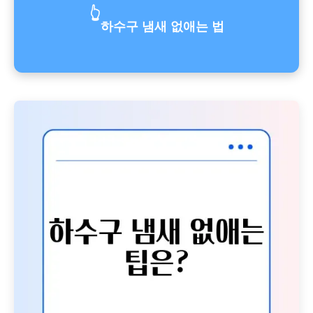
👆
하수구 냄새 없애는 법