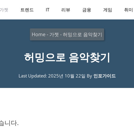
가젯
트렌드
IT
리뷰
금융
게임
취미
Home
-
가젯
-
허밍으로 음악찾기
허밍으로 음악찾기
Last Updated: 2025년 10월 22일
By
인포가이드
습니다.