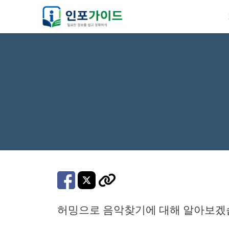
컨
텐
츠
로
건
너
뛰
기
허밍으로 음악찾기에 대해 알아보겠