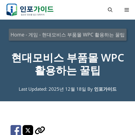
컨
메
텐
츠
뉴
로
Home
-
게임
-
현대모비스 부품몰 WPC 활용하는 꿀팁
건
너
현대모비스 부품몰 WPC
뛰
활용하는 꿀팁
기
Last Updated: 2025년 12월 18일
By
인포가이드