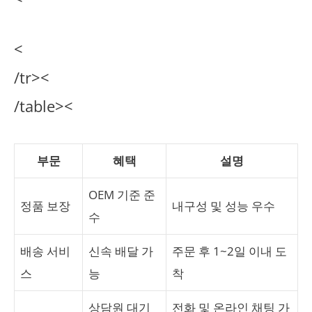
<
/tr><
/table><
부문
혜택
설명
OEM 기준 준
정품 보장
내구성 및 성능 우수
수
배송 서비
신속 배달 가
주문 후 1~2일 이내 도
스
능
착
상담원 대기
전화 및 온라인 채팅 가