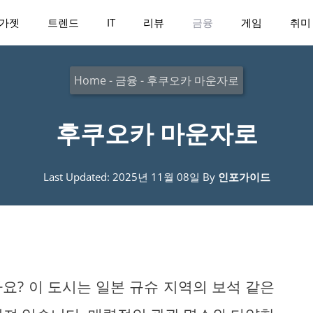
가젯
트렌드
IT
리뷰
금융
게임
취미
Home
-
금융
-
후쿠오카 마운자로
후쿠오카 마운자로
Last Updated: 2025년 11월 08일
By
인포가이드
요? 이 도시는 일본 규슈 지역의 보석 같은