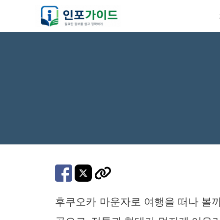
컨
텐
츠
로
건
너
뛰
기
후쿠오카 마운자로 여행을 떠나 볼까