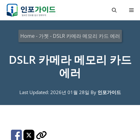
컨
메
텐
츠
뉴
로
Home
-
가젯
-
DSLR 카메라 메모리 카드 에러
건
너
DSLR 카메라 메모리 카드
뛰
에러
기
Last Updated: 2026년 01월 28일
By
인포가이드