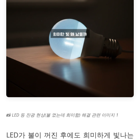
📸 LED 등 잔광 현상(불 껐는데 희미함) 해결 관련 이미지 1
LED가 불이 꺼진 후에도 희미하게 빛나는