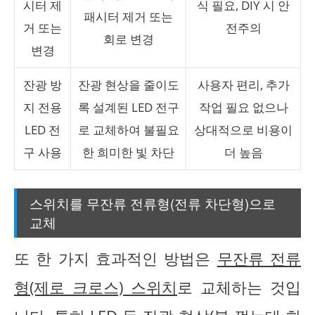
시터 제
식 필요, DIY 시 안
패시터 제거 또는
거 또는
전주의
회로 변경
변경
잔광 방
잔광 현상을 줄이도
사용자 편리, 추가
지 전용
록 설계된 LED 전구
작업 필요 없으나
LED 전
로 교체하여 불필요
상대적으로 비용이
구 사용
한 희미한 빛 차단
더 높음
스위치를 무잔류 전류형(전류 차단형)으로
교체
또 한 가지 효과적인 방법은
무잔류 전류
형(제로 크로스) 스위치
로 교체하는 것입