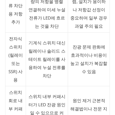
량의 저항을 병렬
렴, 설치가 용이하
류 차단
연결하여 미세 누설
나 저항값 선정이
용 저항
전류가 LED에 흐르
중요하며 일부 경우
추가
는 것을 차단
과열 주의 필요
전자식
기계식 스위치 대신
스위치
잔광 문제 완화에
릴레이나 솔리드 스
(릴레이
효과적이나 비용이
테이트 릴레이를 사
또는
높고 설치가 복잡할
용하여 누설 전류를
SSR) 사
수 있음
차단
용
스위치
스위치 내부 커패시
회로 내
원인 제거 근본적
터가 LED 잔광 원인
부 커패
해결법이나 전문 지
일 수 있으므로 커