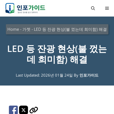
컨
메
텐
츠
뉴
로
Home
-
가젯
-
LED 등 잔광 현상(불 껐는데 희미함) 해결
건
너
LED 등 잔광 현상(불 껐는
뛰
데 희미함) 해결
기
Last Updated: 2026년 01월 24일
By
인포가이드