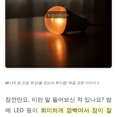
📸 LED 등 잔광 현상(불 껐는데 희미함) 해결 관련 이미지 3
잠깐만요, 이런 말 들어보신 적 있나요? 밤
에 LED 등이
희미하게 깜빡여서 잠이 잘