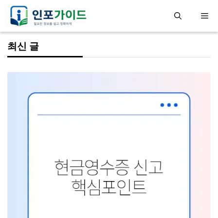
컨
메
텐
츠
뉴
최신 글
로
건
너
뛰
기