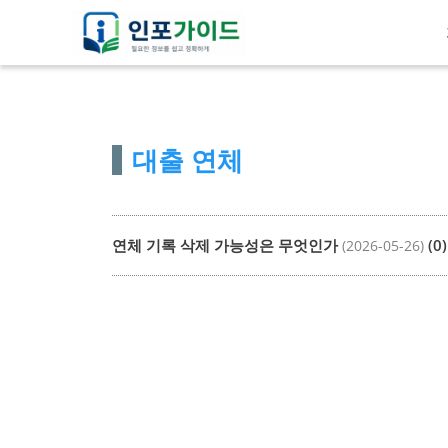
컨
텐
츠
로
건
대출 연체
너
뛰
기
연체 기록 삭제 가능성은 무엇인가
(0)
(2026-05-26)