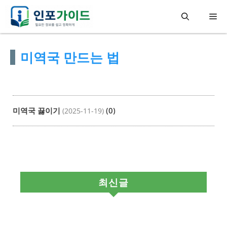
컨
메
텐
츠
뉴
미역국 만드는 법
로
건
너
뛰
미역국 끓이기
(0)
(2025-11-19)
기
최신글