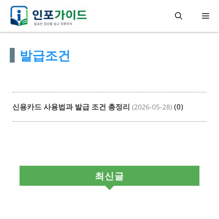
컨
메
텐
츠
뉴
발급조건
로
건
너
뛰
신용카드 사용법과 발급 조건 총정리
(0)
(2026-05-28)
기
최신글