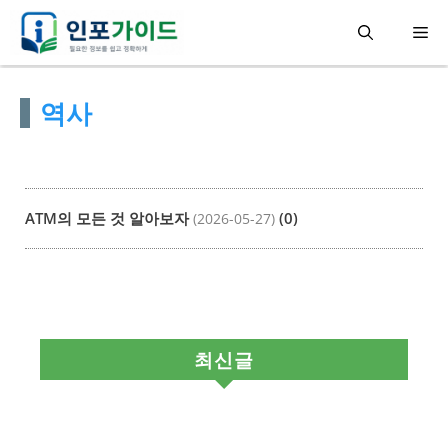
컨
메
텐
츠
뉴
역사
로
건
너
뛰
ATM의 모든 것 알아보자
(0)
(2026-05-27)
기
최신글