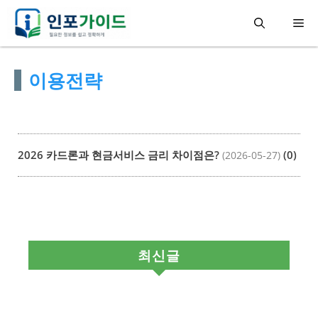
컨
메
텐
츠
뉴
이용전략
로
건
너
뛰
2026 카드론과 현금서비스 금리 차이점은?
(0)
(2026-05-27)
기
최신글