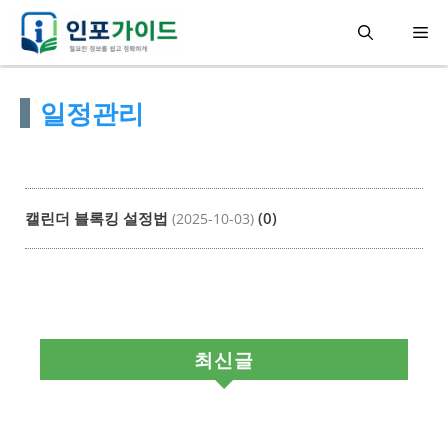
컨
메
텐
츠
뉴
일정관리
로
건
너
뛰
캘린더 블록킹 설정법
(0)
(2025-10-03)
기
최신글