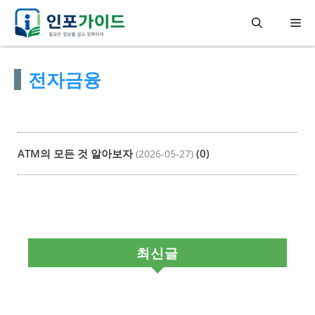
컨
메
텐
츠
뉴
전자금융
로
건
너
뛰
ATM의 모든 것 알아보자
(0)
(2026-05-27)
기
최신글