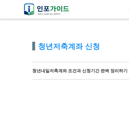
컨
텐
츠
로
건
청년저축계좌 신청
너
뛰
기
청년내일저축계좌 조건과 신청기간 완벽 정리하기