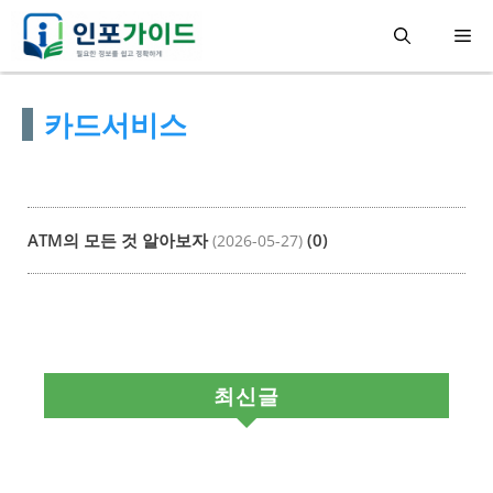
컨
메
텐
츠
뉴
카드서비스
로
건
너
뛰
ATM의 모든 것 알아보자
(0)
(2026-05-27)
기
최신글