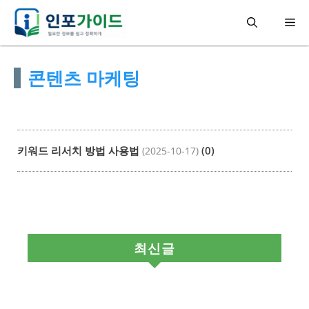
컨
메
텐
츠
뉴
콘텐츠 마케팅
로
건
너
뛰
키워드 리서치 방법 사용법
(0)
(2025-10-17)
기
최신글