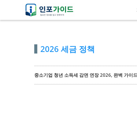
컨
텐
츠
로
건
2026 세금 정책
너
뛰
기
중소기업 청년 소득세 감면 연장 2026, 완벽 가